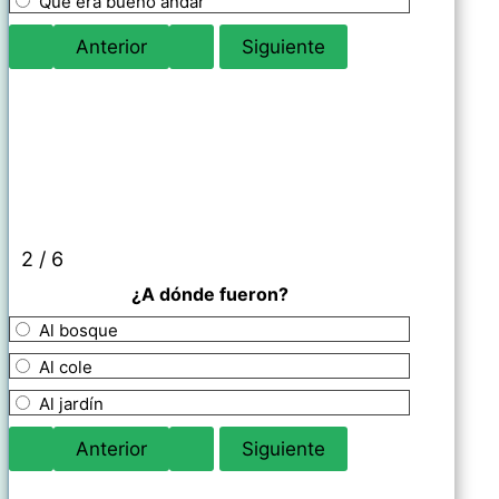
Que era bueno andar
2 / 6
¿A dónde fueron?
Al bosque
Al cole
Al jardín