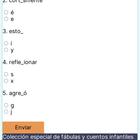
2.
cort_smente
é
e
3.
esto_
i
y
4.
refle_ionar
s
x
5.
agre_ó
g
j
Colección especial de fábulas y cuentos infantiles