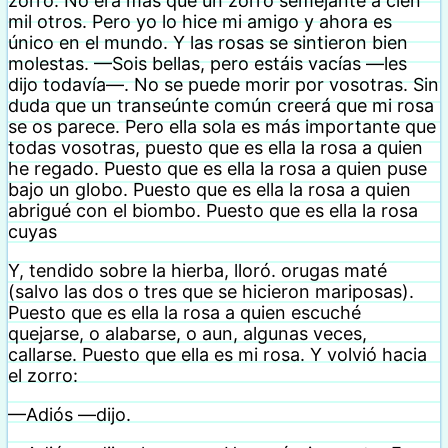
zorro. No era más que un zorro semejante a cien
mil otros. Pero yo lo hice mi amigo y ahora es
único en el mundo. Y las rosas se sintieron bien
molestas. —Sois bellas, pero estáis vacías —les
dijo todavía—. No se puede morir por vosotras. Sin
duda que un transeúnte común creerá que mi rosa
se os parece. Pero ella sola es más importante que
todas vosotras, puesto que es ella la rosa a quien
he regado. Puesto que es ella la rosa a quien puse
bajo un globo. Puesto que es ella la rosa a quien
abrigué con el biombo. Puesto que es ella la rosa
cuyas
Y, tendido sobre la hierba, lloró. orugas maté
(salvo las dos o tres que se hicieron mariposas).
Puesto que es ella la rosa a quien escuché
quejarse, o alabarse, o aun, algunas veces,
callarse. Puesto que ella es mi rosa. Y volvió hacia
el zorro:
—Adiós —dijo.