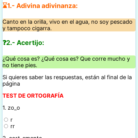
⌛1.- Adivina adivinanza:
Canto en la orilla, vivo en el agua, no soy pescado
y tampoco cigarra.
❓2.- Acertijo:
¿Qué cosa es? ¿Qué cosa es? Que corre mucho y
no tiene pies.
Si quieres saber las respuestas, están al final de la
página
TEST DE ORTOGRAFÍA
1.
zo_o
r
rr