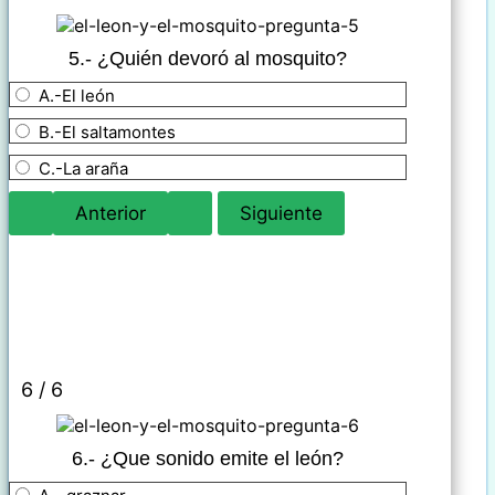
5.- ¿
Quién devoró al mosquito?
A.-El león
B.-El saltamontes
C.-La araña
6 / 6
6.- ¿Que sonido emite el león?