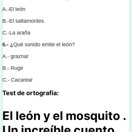
A.-El león
B.-El saltamontes
C.-La araña
6.- ¿
Qué sonido emite el león?
A.- graznar
B.- Rugir
C.- Cacarear
Test de ortografía:
El león y el mosquito .
Un increíble cuento