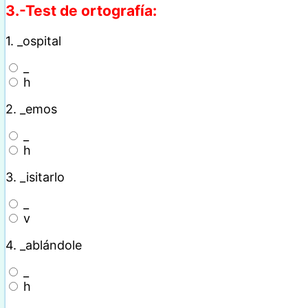
3.-Test de ortografía:
1.
_ospital
_
h
2.
_emos
_
h
3.
_isitarlo
_
v
4.
_ablándole
_
h